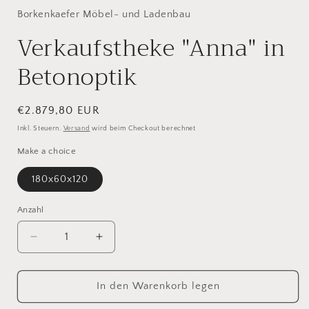
Borkenkaefer Möbel- und Ladenbau
Verkaufstheke "Anna" in
Betonoptik
Normaler
€2.879,80 EUR
Preis
Inkl. Steuern.
Versand
wird beim Checkout berechnet
Make a choice
180x60x120
Anzahl
Anzahl
Verringere
Erhöhe
die
die
Menge
Menge
für
für
In den Warenkorb legen
Verkaufstheke
Verkaufstheke